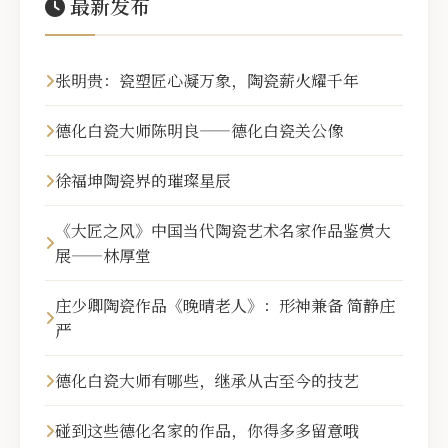
最新发布
张明贵：瓷塑匠心凝万象，陶瓷薪火耀千年
德化白瓷大师陈明良——德化白瓷关公像
徐福坤陶瓷界的璀璨星辰
《大匠之风》中国当代陶瓷艺术名家作品鉴赏大
展——林厚堂
庄少卿陶瓷作品《晚晴老人》：形神兼备 简静庄
严
德化白瓷大师有哪些，继承从古至今的技艺
碰到这些德化名家的作品，你得多多留意哦