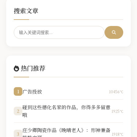
搜索文章
热门推荐
广告投放
1
10456℃
碰到这些德化名家的作品，你得多多留意
2
1925℃
哦
庄少卿陶瓷作品《晚晴老人》：形神兼备
3
1918℃