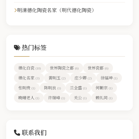
明清德化陶瓷名家（明代德化陶瓷）
热门标签
德化白瓷
世界陶瓷之都
世界瓷都
(10)
(6)
(6)
德化名家
黄明玉
庄少卿
徐福坤
(3)
(2)
(2)
(1)
张明贵
陈明良
兰全盛
何朝宗
(1)
(1)
(1)
(1)
晚晴老人
许瑞峰
关公
赖礼同
(1)
(1)
(1)
(1)
联系我们