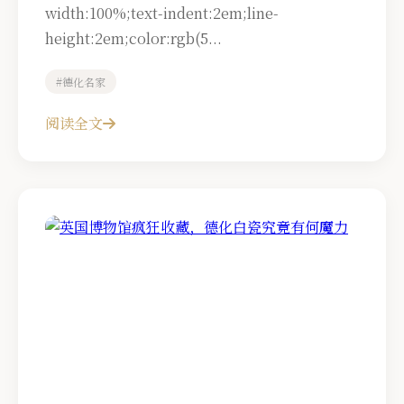
width:100%;text-indent:2em;line-
height:2em;color:rgb(5...
#德化名家
阅读全文