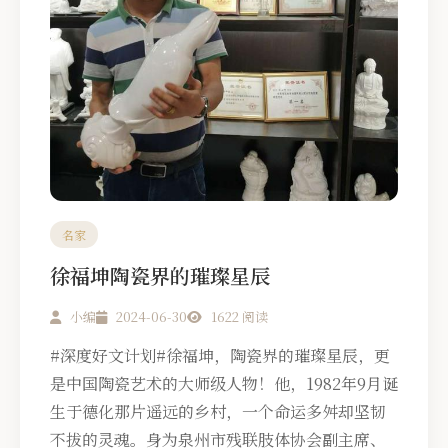
名家
徐福坤陶瓷界的璀璨星辰
小编
2024-06-30
1622 阅读
#深度好文计划#徐福坤，陶瓷界的璀璨星辰，更
是中国陶瓷艺术的大师级人物！他，1982年9月诞
生于德化那片遥远的乡村，一个命运多舛却坚韧
不拔的灵魂。身为泉州市残联肢体协会副主席、