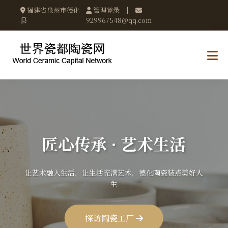
福建省泉州市德化
管理登录
|
县
929967548@qq.com
匠心传承 · 艺术生活
让艺术融入生活，让生活充满艺术，德化陶瓷装点美好人
生
探访陶瓷工厂