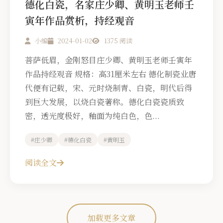
德化白瓷，名家庄少卿、黄明玉老师壬
寅年作品赏析，持经观音
小编
2024-01-02
1375 阅读
菩萨低眉，金刚怒目庄少卿、黄明玉老师壬寅年
作品持经观音 规格：高31厘米左右 德化制瓷业唐
代便有记载，宋、元时烧制青、白瓷，明代后得
到巨大发展，以烧白瓷著称。德化白瓷瓷质致
密，透光度极好，釉面为纯白色，色...
#庄少卿
#德化白瓷
#黄明玉
阅读全文
加载更多文章