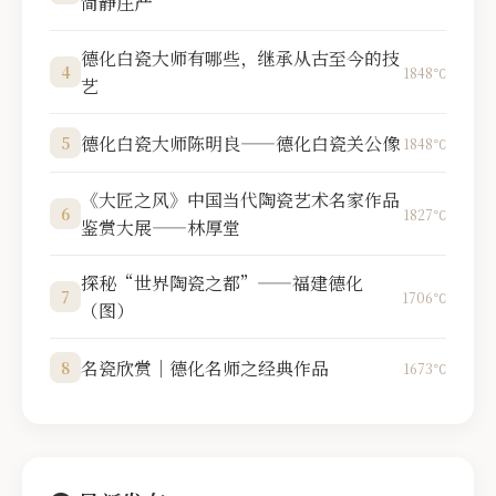
简静庄严
德化白瓷大师有哪些，继承从古至今的技
4
1848℃
艺
德化白瓷大师陈明良——德化白瓷关公像
5
1848℃
《大匠之风》中国当代陶瓷艺术名家作品
6
1827℃
鉴赏大展——林厚堂
探秘“世界陶瓷之都”——福建德化
7
1706℃
（图）
名瓷欣赏｜德化名师之经典作品
8
1673℃