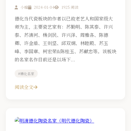
小编
2024-01-04
1925 阅读
德化当代瓷板块的作者以已故老艺人和国家级大
师为主，主要瓷艺家有：苏勤明、陈其泰、许兴
泰、苏清河、杨剑民、许兴泽、周雅各、陈德
卿、许金盾、王则坚、邱双炯、林睦殿、苏玉
峰、李国章、柯宏荣&陈桂玉、苏献忠等。该板块
的名家名作目前还是以场下...
#德化名家
阅读全文