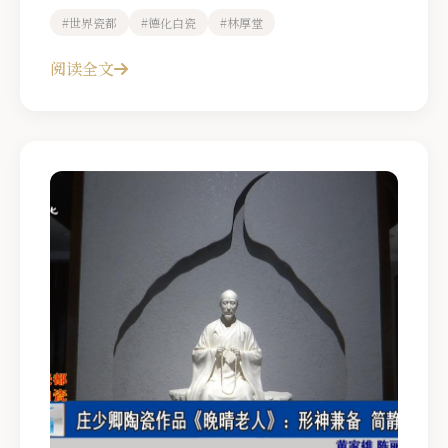
#世界瓷都
#德化白瓷
#林厚堂
阅读全文