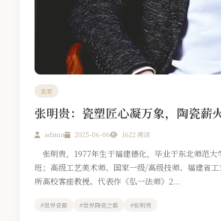
名家
张明贵：瓷塑匠心凝万象，陶瓷薪
admin
2025-06-06
1622 阅读
张明贵，1977年生于福建德化，毕业于东北师范大
班；高级工艺美术师、国家一级/高级技师、福建省
所高校客座教授。代表作《弘一法师》2...
#世界瓷都
#世界陶瓷之都
#张明贵