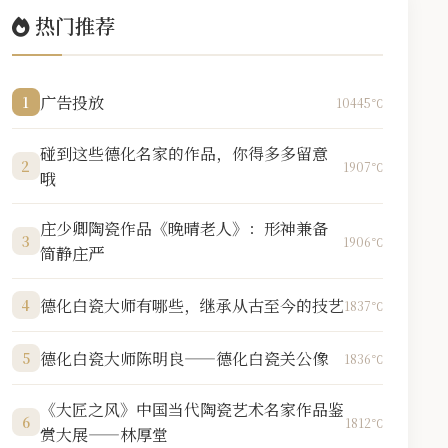
热门推荐
广告投放
1
10445℃
碰到这些德化名家的作品，你得多多留意
2
1907℃
哦
庄少卿陶瓷作品《晚晴老人》：形神兼备
3
1906℃
简静庄严
德化白瓷大师有哪些，继承从古至今的技艺
4
1837℃
德化白瓷大师陈明良——德化白瓷关公像
5
1836℃
《大匠之风》中国当代陶瓷艺术名家作品鉴
6
1812℃
赏大展——林厚堂