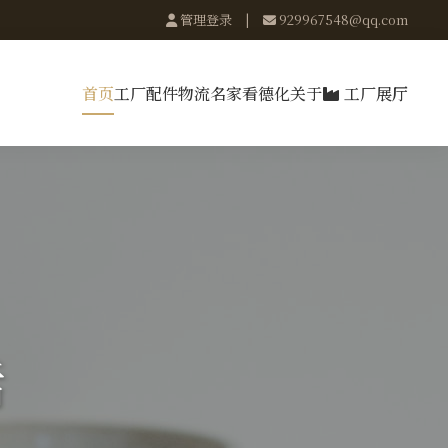
管理登录
|
929967548@qq.com
首页
工厂
配件
物流
名家
看德化
关于
工厂展厅
活
采