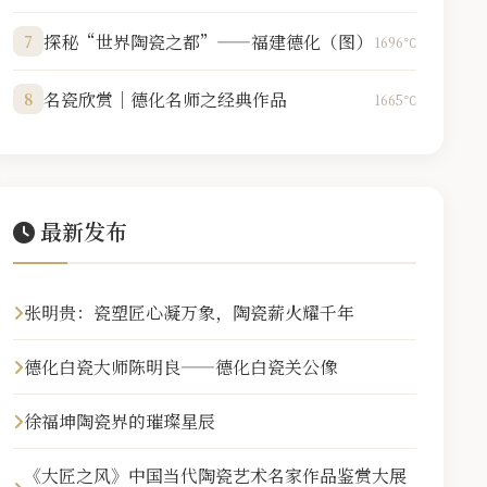
探秘“世界陶瓷之都”——福建德化（图）
7
1696℃
名瓷欣赏｜德化名师之经典作品
8
1665℃
最新发布
张明贵：瓷塑匠心凝万象，陶瓷薪火耀千年
德化白瓷大师陈明良——德化白瓷关公像
徐福坤陶瓷界的璀璨星辰
《大匠之风》中国当代陶瓷艺术名家作品鉴赏大展