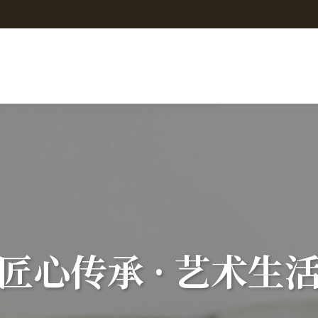
匠心传承 · 艺术生
非遗传承 · 大师风