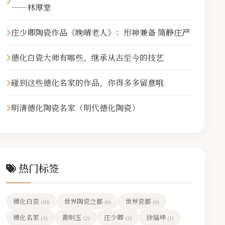
——林厚堂
庄少卿陶瓷作品《晚晴老人》：形神兼备 简静庄严
德化白瓷大师有哪些，继承从古至今的技艺
碰到这些德化名家的作品，你得多多留意哦
明清德化陶瓷名家（明代德化陶瓷）
热门标签
德化白瓷
世界陶瓷之都
世界瓷都
(10)
(6)
(6)
德化名家
黄明玉
庄少卿
徐福坤
(3)
(2)
(2)
(1)