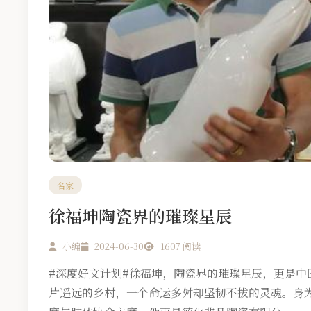
名家
徐福坤陶瓷界的璀璨星辰
小编
2024-06-30
1607 阅读
#深度好文计划#徐福坤，陶瓷界的璀璨星辰，更是中国
片遥远的乡村，一个命运多舛却坚韧不拔的灵魂。身