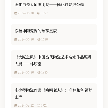
德化白瓷大师陈明良——德化白瓷关公像
2024-06-30
1857
徐福坤陶瓷界的璀璨星辰
2024-06-30
1630
《大匠之风》中国当代陶瓷艺术名家作品鉴赏
大展——林厚堂
2024-06-30
1835
庄少卿陶瓷作品《晚晴老人》：形神兼备 简静
庄严
2024-02-22
1923