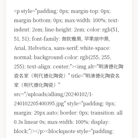
<p style="padding: 0px; margin-top: 0px;
margin-bottom: 0px; max-width: 100%; text-
indent: 2em; line-height: 2em; color: rgb(51,
51, 51); font-family: 微软雅黑, 苹果丽中黑,
Arial, Helvetica, sans-serif; white-space:
normal; background-color: rgb(255, 255,
255); text-align: center;"><img alt="明清德化陶
瓷名家（明代德化陶瓷）" title="明清德化陶瓷名
家（明代德化陶瓷）"
src="/uploads/allimg/20240102/1-
240102205400395.jpg" style="padding: 0px;
margin: 20px auto; border: 0px; transition: all
0.3s linear 0s; max-width: 100%; display:
block;"/></p><blockquote style="padding: