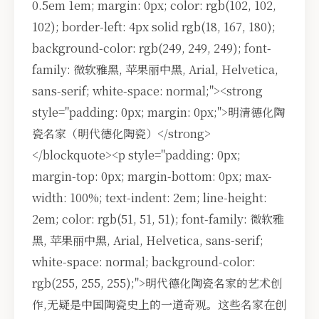
0.5em 1em; margin: 0px; color: rgb(102, 102,
102); border-left: 4px solid rgb(18, 167, 180);
background-color: rgb(249, 249, 249); font-
family: 微软雅黑, 苹果丽中黑, Arial, Helvetica,
sans-serif; white-space: normal;"><strong
style="padding: 0px; margin: 0px;">明清德化陶
瓷名家（明代德化陶瓷）</strong>
</blockquote><p style="padding: 0px;
margin-top: 0px; margin-bottom: 0px; max-
width: 100%; text-indent: 2em; line-height:
2em; color: rgb(51, 51, 51); font-family: 微软雅
黑, 苹果丽中黑, Arial, Helvetica, sans-serif;
white-space: normal; background-color:
rgb(255, 255, 255);">明代德化陶瓷名家的艺术创
作,无疑是中国陶瓷史上的一道奇观。这些名家在创