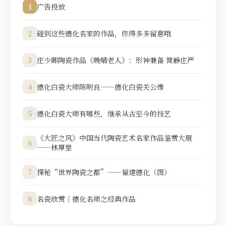
1
广告投放
2
碰到这些德化名家的作品，你得多多留意哦
3
庄少卿陶瓷作品《晚晴老人》：形神兼备 简静庄严
4
德化白瓷大师陈明良——德化白瓷关公像
5
德化白瓷大师有哪些，继承从古至今的技艺
《大匠之风》中国当代陶瓷艺术名家作品鉴赏大展
6
——林厚堂
7
探秘“世界陶瓷之都”——福建德化（图）
8
名瓷欣赏｜德化名师之经典作品