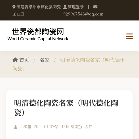
福建省泉州市德化县陶瓷
管理登录
|
工业园
929967548@qq.com
首页
/
名家
/
明清德化陶瓷名家（明代德化
陶瓷）
明清德化陶瓷名家（明代德化陶
瓷）
小编
2024-01-02
1215 阅读
名家