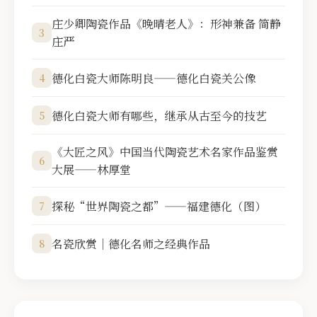
庄少卿陶瓷作品《晚晴老人》：形神兼备 简静
3
庄严
德化白瓷大师陈明良——德化白瓷关公像
4
德化白瓷大师有哪些，继承从古至今的技艺
5
《大匠之风》中国当代陶瓷艺术名家作品鉴赏
6
大展——林厚堂
探秘“世界陶瓷之都”——福建德化（图）
7
名瓷欣赏｜德化名师之经典作品
8